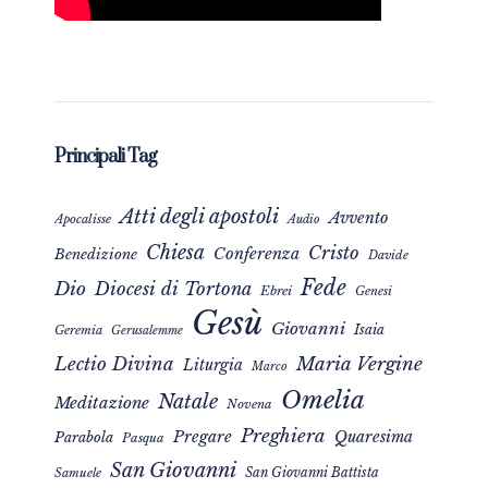
Principali Tag
Atti degli apostoli
Avvento
Apocalisse
Audio
Chiesa
Cristo
Conferenza
Benedizione
Davide
Fede
Dio
Diocesi di Tortona
Ebrei
Genesi
Gesù
Giovanni
Isaia
Geremia
Gerusalemme
Maria Vergine
Lectio Divina
Liturgia
Marco
Omelia
Natale
Meditazione
Novena
Preghiera
Pregare
Quaresima
Parabola
Pasqua
San Giovanni
San Giovanni Battista
Samuele