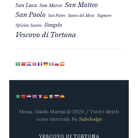
San Matteo
San Luca
San Marco
San Paolo
Signore
San Pietro
Santo del Mese
Vangelo
Spirito Santo
Vescovo di Tortona
Mons. Guido Marini © 2020 / Tutti i diritti
sono riservati. By
Sabdesign
VESCOVO DI TORTONA