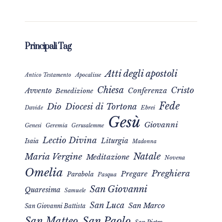
Principali Tag
Atti degli apostoli
Apocalisse
Antico Testamento
Chiesa
Cristo
Avvento
Conferenza
Benedizione
Fede
Dio
Diocesi di Tortona
Davide
Ebrei
Gesù
Giovanni
Genesi
Geremia
Gerusalemme
Lectio Divina
Liturgia
Isaia
Madonna
Natale
Maria Vergine
Meditazione
Novena
Omelia
Preghiera
Pregare
Parabola
Pasqua
San Giovanni
Quaresima
Samuele
San Luca
San Marco
San Giovanni Battista
San Matteo
San Paolo