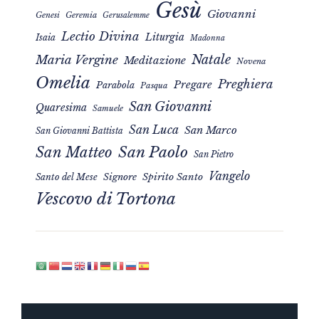
Gesù
Giovanni
Genesi
Geremia
Gerusalemme
Lectio Divina
Liturgia
Isaia
Madonna
Natale
Maria Vergine
Meditazione
Novena
Omelia
Preghiera
Pregare
Parabola
Pasqua
San Giovanni
Quaresima
Samuele
San Luca
San Marco
San Giovanni Battista
San Matteo
San Paolo
San Pietro
Vangelo
Signore
Spirito Santo
Santo del Mese
Vescovo di Tortona