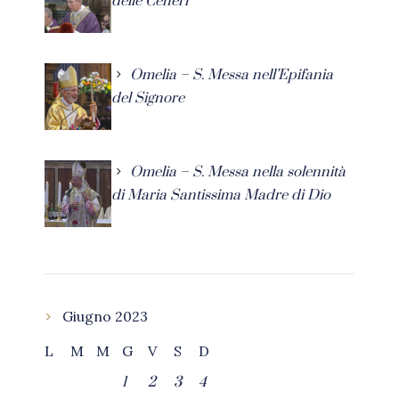
delle Ceneri
Omelia – S. Messa nell’Epifania
del Signore
Omelia – S. Messa nella solennità
di Maria Santissima Madre di Dio
Giugno 2023
L
M
M
G
V
S
D
1
2
3
4