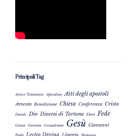
Principali Tag
Atti degli apostoli
Apocalisse
Antico Testamento
Chiesa
Cristo
Avvento
Conferenza
Benedizione
Fede
Dio
Diocesi di Tortona
Davide
Ebrei
Gesù
Giovanni
Genesi
Geremia
Gerusalemme
Lectio Divina
Liturgia
Isaia
Madonna