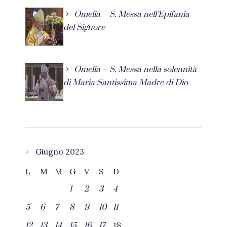
Omelia – S. Messa nell’Epifania
del Signore
Omelia – S. Messa nella solennità
di Maria Santissima Madre di Dio
Giugno 2023
L
M
M
G
V
S
D
1
2
3
4
5
6
7
8
9
10
11
18
12
13
14
15
16
17