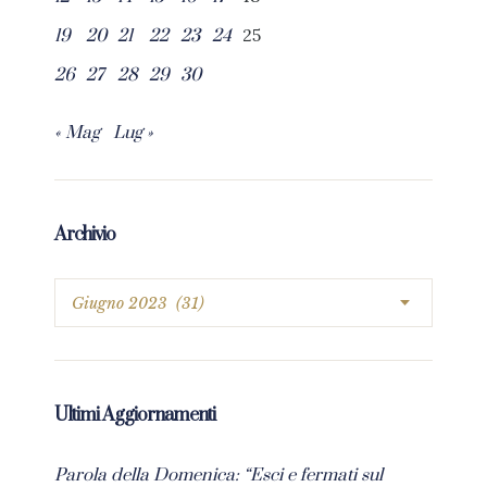
25
19
20
21
22
23
24
26
27
28
29
30
« Mag
Lug »
Archivio
Ultimi Aggiornamenti
Parola della Domenica: “Esci e fermati sul