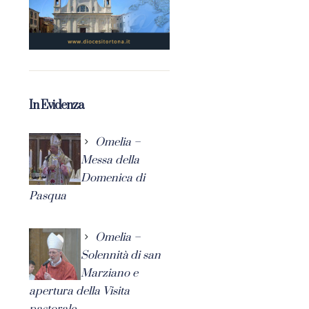
In Evidenza
Omelia –
Messa della
Domenica di
Pasqua
Omelia –
Solennità di san
Marziano e
apertura della Visita
pastorale