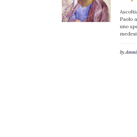
Ascolti
Paolo a
uno spe
medesi
by
Ammin