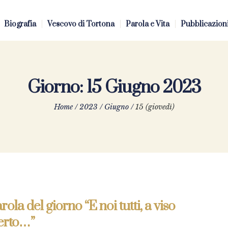
Biografia
Vescovo di Tortona
Parola e Vita
Pubblicazion
Giorno:
15 Giugno 2023
Home
/
2023
/
Giugno
/
15 (giovedì)
rola del giorno “E noi tutti, a viso
erto…”