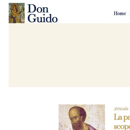
Home
Articolo
La pa
scop