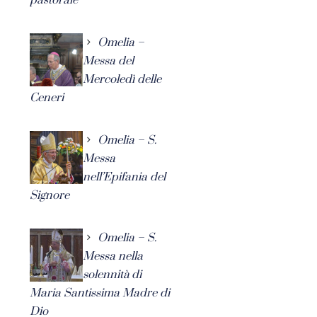
Omelia –
Messa del
Mercoledì delle
Ceneri
Omelia – S.
Messa
nell’Epifania del
Signore
Omelia – S.
Messa nella
solennità di
Maria Santissima Madre di
Dio