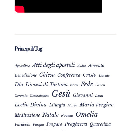
Principali Tag
Atti degli apostoli
Avvento
Apocalisse
Audio
Chiesa
Cristo
Conferenza
Benedizione
Davide
Fede
Dio
Diocesi di Tortona
Ebrei
Genesi
Gesù
Giovanni
Isaia
Geremia
Gerusalemme
Maria Vergine
Lectio Divina
Liturgia
Marco
Omelia
Natale
Meditazione
Novena
Preghiera
Pregare
Quaresima
Parabola
Pasqua