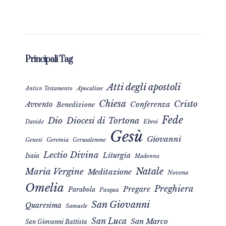
Principali Tag
Atti degli apostoli
Apocalisse
Antico Testamento
Chiesa
Cristo
Avvento
Conferenza
Benedizione
Fede
Dio
Diocesi di Tortona
Davide
Ebrei
Gesù
Giovanni
Genesi
Geremia
Gerusalemme
Lectio Divina
Liturgia
Isaia
Madonna
Natale
Maria Vergine
Meditazione
Novena
Omelia
Preghiera
Pregare
Parabola
Pasqua
San Giovanni
Quaresima
Samuele
San Luca
San Marco
San Giovanni Battista