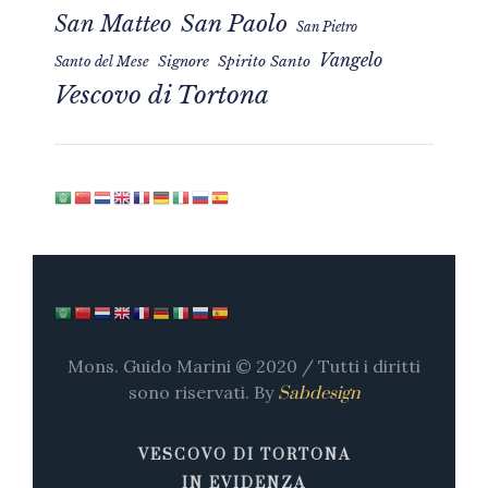
San Matteo
San Paolo
San Pietro
Vangelo
Signore
Spirito Santo
Santo del Mese
Vescovo di Tortona
Mons. Guido Marini © 2020 / Tutti i diritti
sono riservati. By
Sabdesign
VESCOVO DI TORTONA
IN EVIDENZA