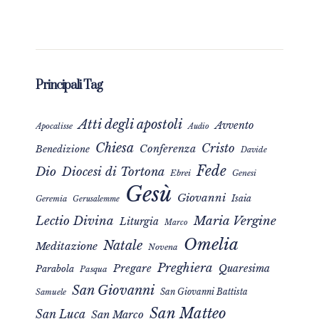
Principali Tag
Atti degli apostoli
Avvento
Apocalisse
Audio
Chiesa
Cristo
Conferenza
Benedizione
Davide
Fede
Dio
Diocesi di Tortona
Ebrei
Genesi
Gesù
Giovanni
Isaia
Geremia
Gerusalemme
Maria Vergine
Lectio Divina
Liturgia
Marco
Omelia
Natale
Meditazione
Novena
Preghiera
Pregare
Quaresima
Parabola
Pasqua
San Giovanni
San Giovanni Battista
Samuele
San Matteo
San Luca
San Marco