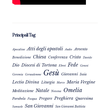
Principali Tag
Atti degli apostoli
Avvento
Apocalisse
Audio
Chiesa
Cristo
Conferenza
Benedizione
Davide
Fede
Dio
Diocesi di Tortona
Ebrei
Genesi
Gesù
Giovanni
Isaia
Geremia
Gerusalemme
Maria Vergine
Lectio Divina
Liturgia
Marco
Omelia
Natale
Meditazione
Novena
Preghiera
Pregare
Quaresima
Parabola
Pasqua
San Giovanni
San Giovanni Battista
Samuele