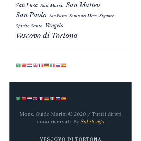
San Matteo
San Luca
San Marco
San Paolo
Signore
San Pietro
Santo del Mese
Vangelo
Spirito Santo
Vescovo di Tortona
Mons. Guido Marini © 2020 / Tutti i diritti
sono riservati. By
Sabdesign
VESCOVO DI TORTONA