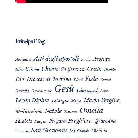
Principali Tag
Atti degli apostoli
Avvento
Apocalisse
Audio
Chiesa
Cristo
Conferenza
Benedizione
Davide
Fede
Dio
Diocesi di Tortona
Ebrei
Genesi
Gesù
Giovanni
Isaia
Geremia
Gerusalemme
Maria Vergine
Lectio Divina
Liturgia
Marco
Omelia
Natale
Meditazione
Novena
Preghiera
Pregare
Quaresima
Parabola
Pasqua
San Giovanni
San Giovanni Battista
Samuele