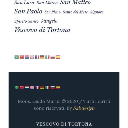
San Matteo
San Luca
San Marco
San Paolo
Signore
San Pietro
Santo del Mese
Vangelo
Spirito Santo
Vescovo di Tortona
Mons. Guido Marini © 2020 / Tutti i diritti
sono riservati. By
Sabdesign
VESCOVO DI TORTONA