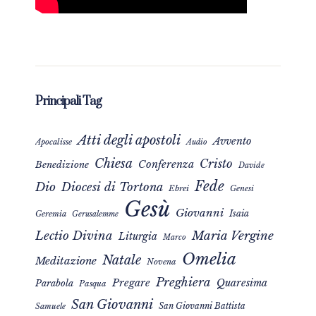
Principali Tag
Atti degli apostoli
Avvento
Apocalisse
Audio
Chiesa
Cristo
Conferenza
Benedizione
Davide
Fede
Dio
Diocesi di Tortona
Ebrei
Genesi
Gesù
Giovanni
Isaia
Geremia
Gerusalemme
Maria Vergine
Lectio Divina
Liturgia
Marco
Omelia
Natale
Meditazione
Novena
Preghiera
Pregare
Quaresima
Parabola
Pasqua
San Giovanni
San Giovanni Battista
Samuele