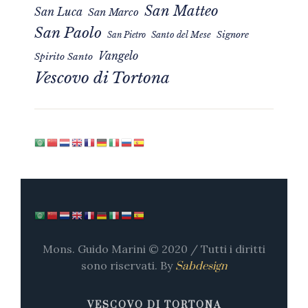
San Matteo
San Luca
San Marco
San Paolo
Signore
San Pietro
Santo del Mese
Vangelo
Spirito Santo
Vescovo di Tortona
Mons. Guido Marini © 2020 / Tutti i diritti
sono riservati. By
Sabdesign
VESCOVO DI TORTONA