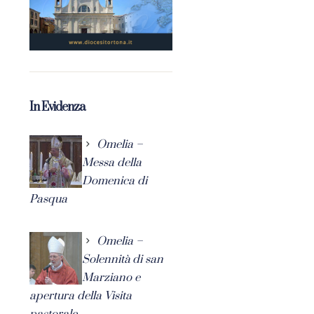
In Evidenza
Omelia –
Messa della
Domenica di
Pasqua
Omelia –
Solennità di san
Marziano e
apertura della Visita
pastorale