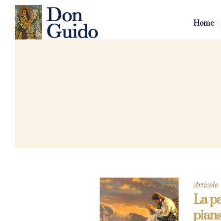
Home
Articolo
La pa
pians