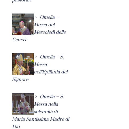
Omelia –
Messa del
Mercoledì delle
Ceneri
Omelia – S.
Messa
nell’Epifania del
Signore
Omelia – S.
Messa nella
solennità di
Maria Santissima Madre di
Dio