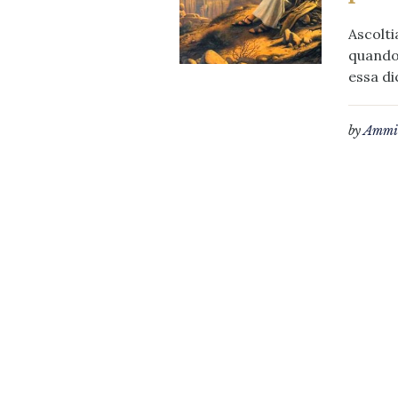
Ascolti
quando 
essa di
by
Ammin