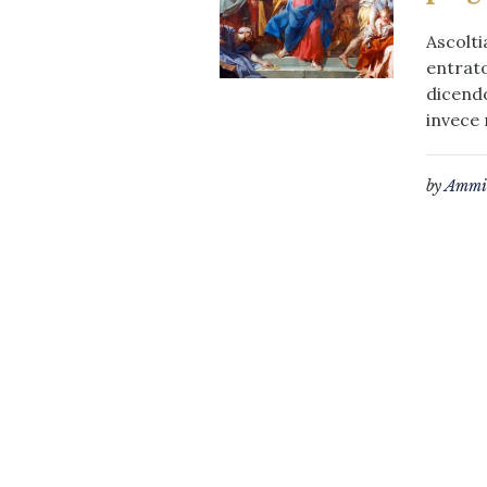
Ascolti
entrato
dicendo
invece 
by
Ammin