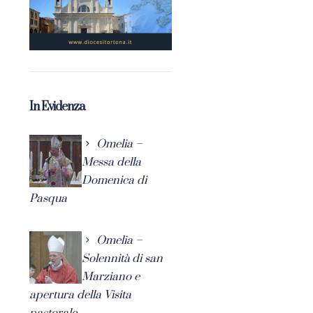
In Evidenza
Omelia –
Messa della
Domenica di
Pasqua
Omelia –
Solennità di san
Marziano e
apertura della Visita
pastorale