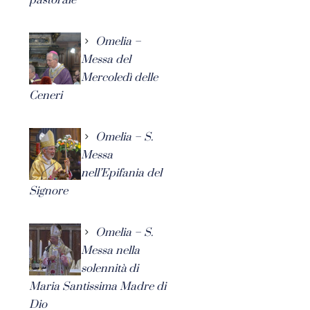
Omelia –
Messa del
Mercoledì delle
Ceneri
Omelia – S.
Messa
nell’Epifania del
Signore
Omelia – S.
Messa nella
solennità di
Maria Santissima Madre di
Dio