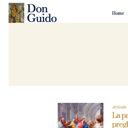
Home
Articolo
La pa
preg