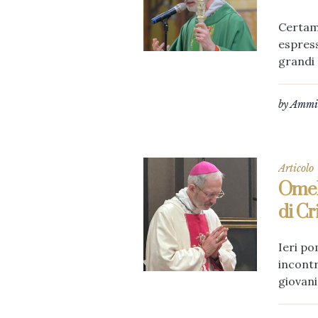
Certame
espress
grandi 
by
Ammin
Articolo
Omeli
di Cr
Ieri po
incontr
giovani