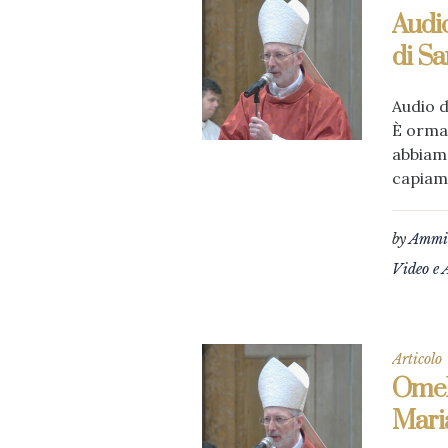
Audio
di Sa
Audio d
È ormai
abbiamo
capiamo
by
Ammin
Video e 
Articolo
Omeli
Mari