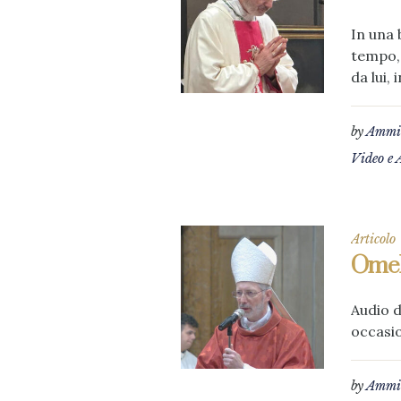
In una 
tempo, 
da lui, 
by
Ammin
Video e 
Articolo
Omel
Audio d
occasio
by
Ammin