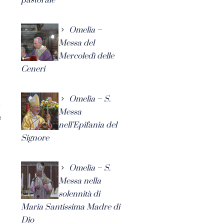
Omelia –
Messa del
Mercoledì delle
Ceneri
Omelia – S.
Messa
4
nell’Epifania del
Signore
Omelia – S.
Messa nella
solennità di
Maria Santissima Madre di
Dio