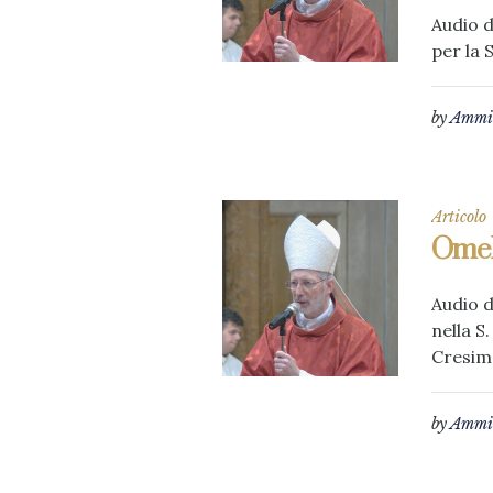
Audio d
per la 
by
Ammin
Articolo
Omel
Audio d
nella S
Cresim
by
Ammin