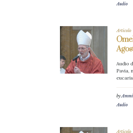
Audio
Articolo
Omeli
Agos
Audio d
Pavia, 
eucaris
by
Ammin
Audio
Articolo