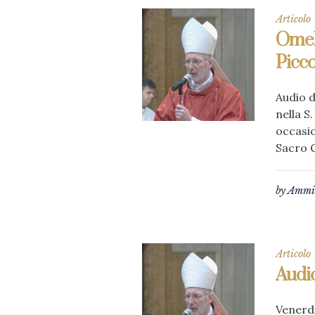
Articolo
Omeli
Picco
Audio d
nella S
occasio
Sacro 
by
Ammin
Articolo
Audio
Venerdi