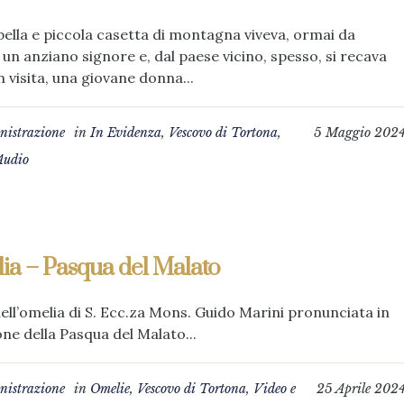
bella e piccola casetta di montagna viveva, ormai da
un anziano signore e, dal paese vicino, spesso, si recava
in visita, una giovane donna...
istrazione
in
In Evidenza
,
Vescovo di Tortona
,
5 Maggio 202
Audio
ia – Pasqua del Malato
ell’omelia di S. Ecc.za Mons. Guido Marini pronunciata in
ne della Pasqua del Malato...
istrazione
in
Omelie
,
Vescovo di Tortona
,
Video e
25 Aprile 202