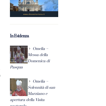
In Evidenza
Omelia –
Messa della
Domenica di
Pasqua
4
Omelia –
Solennità di san
Marziano e
apertura della Visita
pastorale