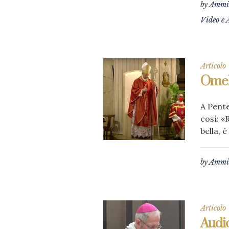
by
Ammin
Video e 
Articolo
Omeli
A Pente
così: «
bella, 
by
Ammin
Articolo
Audio