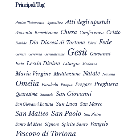
Principali Tag
Atti degli apostoli
Apocalisse
Antico Testamento
Chiesa
Cristo
Avvento
Conferenza
Benedizione
Fede
Dio
Diocesi di Tortona
Davide
Ebrei
Gesù
Giovanni
Genesi
Geremia
Gerusalemme
Lectio Divina
Liturgia
Isaia
Madonna
Natale
Maria Vergine
Meditazione
Novena
Omelia
Preghiera
Pregare
Parabola
Pasqua
San Giovanni
Quaresima
Samuele
San Luca
San Marco
San Giovanni Battista
San Matteo
San Paolo
San Pietro
Vangelo
Signore
Spirito Santo
Santo del Mese
Vescovo di Tortona