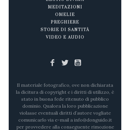
MEDITAZIONI
OMELIE
PREGHIERE
STORIE DI SANTITÀ
VIDEO E AUDIO
Il materiale fotografico, ove non dichiarata
la dicitura di copyright e i diritti di utilizzo, è
stato in buona fede ritenuto di pubblico
dominio. Qualora la loro pubblicazione
violasse eventuali diritti d’autore vogliate
comunicarlo via e-mail a info@donguido.it
per provvedere alla conseguente rimozione