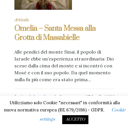
Articolo
Omelia – Santa Messa alla
Grotta di Massabielle
Alle pendici del monte Sinai, il popolo di
Israele ebbe un’esperienza straordinaria: Dio
scese dalla cima del monte e si incontrò con
Mosè e con il suo popolo. Da quel momento
nulla fu più come era stato prima...
by
Amministrazione
in
In
27 Luglio 2023
Utilizziamo solo Cookie "necessari" in conformità alla
Evidenza
,
Omelie
,
Vescovo di Tortona
nuova normativa europea (RE 679/2016) - GDPR.
Cookie
settings
ACCETTO